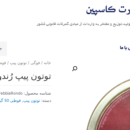
ت کاسپين
لید،توزیع و مفتخر به واردات از مبادی گمرکات قانونی کشور
با ما
خانه
/
فوگی
/
توتون پیپ
/
قوطی 50 گرم
توتون پیپ رُندو
شناسه محصول:
rebbiaRondo
دسته:
توتون پیپ
,
قوطی 50 گرمی - بریبیا