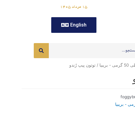
۱۵ مرداد ۱۴۰۵
English
ی - بریبیا
/ توتون پیپ رُندو
foggyb