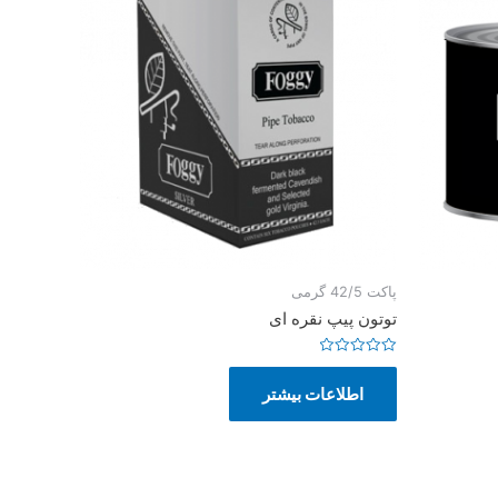
پاکت 42/5 گرمی
توتون پیپ نقره ای
امتیاز
0
اطلاعات بیشتر
از
5